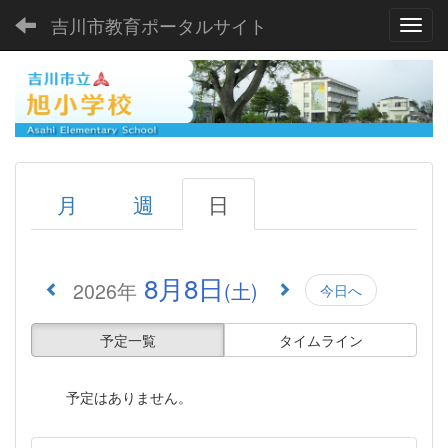
吉川市教育ポータルサイト
Toggl
月
週
日
8月8日
2026年
(土)
今日へ
予定一覧
タイムライン
予定はありません。