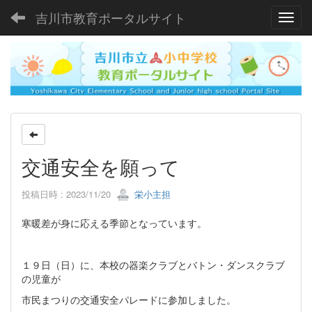
吉川市教育ポータルサイト
Toggl
交通安全を願って
投稿日時 : 2023/11/20
栄小主担
寒暖差が身に応える季節となっています。
１９日（日）に、本校の器楽クラブとバトン・ダンスクラブ
の児童が
市民まつりの交通安全パレードに参加しました。