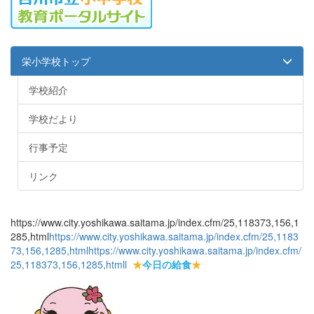
栄小学校トップ
学校紹介
学校だより
行事予定
リンク
https://www.city.yoshikawa.saitama.jp/index.cfm/25,118373,156,1
285,html
https://www.city.yoshikawa.saitama.jp/index.cfm/25,1183
73,156,1285,html
https://www.city.yoshikawa.saitama.jp/index.cfm/
25,118373,156,1285,html
l
★
今日の給食
★