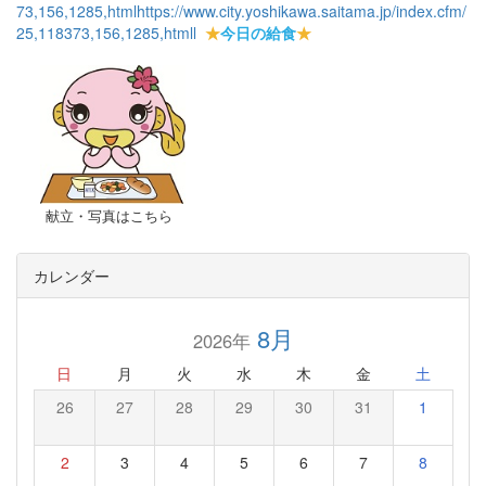
73,156,1285,html
https://www.city.yoshikawa.saitama.jp/index.cfm/
25,118373,156,1285,html
l
★
今日の給食
★
献立・写真はこちら
カレンダー
8月
2026年
日
月
火
水
木
金
土
26
27
28
29
30
31
1
2
3
4
5
6
7
8