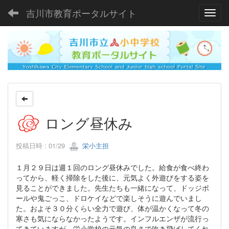
吉川市教育ポータルサイト
Toggl
ロング昼休み
投稿日時 : 01/29
栄小主担
１月２９日は週１回のロング昼休みでした。給食が食べ終わ
ってから、軽く掃除をした後に、元気よく外遊びをする姿を
見ることができました。先生たちも一緒になって、ドッジボ
ールや鬼ごっこ、ドロケイなどで楽しそうに遊んでいまし
た。およそ３０分くらい全力で遊び、体が温かくなって冬の
寒さも気にならなかったようです。インフルエンザが流行っ
てきていますが、栄小学校の元気の良さで吹き飛ばしてくれ