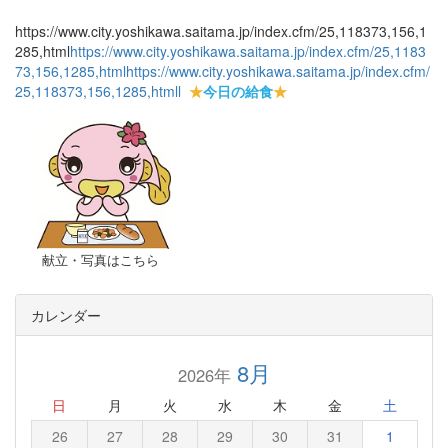
https://www.city.yoshikawa.saitama.jp/index.cfm/25,118373,156,1
285,html
https://www.city.yoshikawa.saitama.jp/index.cfm/25,1183
73,156,1285,html
https://www.city.yoshikawa.saitama.jp/index.cfm/
25,118373,156,1285,html
l
★
今日の給食
★
献立・写真はこちら
カレンダー
8月
2026年
日
月
火
水
木
金
土
26
27
28
29
30
31
1