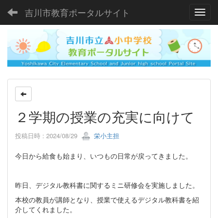
吉川市教育ポータルサイト
Toggl
２学期の授業の充実に向けて
投稿日時 : 2024/08/29
栄小主担
今日から給食も始まり、いつもの日常が戻ってきました。
昨日、デジタル教科書に関するミニ研修会を実施しました。
本校の教員が講師となり、授業で使えるデジタル教科書を紹
介してくれました。