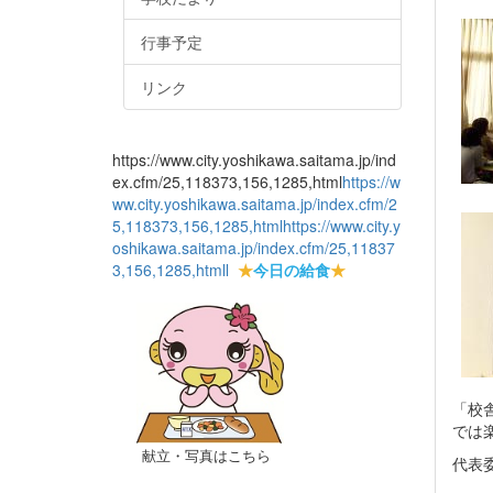
行事予定
リンク
https://www.city.yoshikawa.saitama.jp/ind
ex.cfm/25,118373,156,1285,html
https://w
ww.city.yoshikawa.saitama.jp/index.cfm/2
5,118373,156,1285,html
https://www.city.y
oshikawa.saitama.jp/index.cfm/25,11837
3,156,1285,html
l
★
今日の給食
★
「校
では
献立・写真はこちら
代表