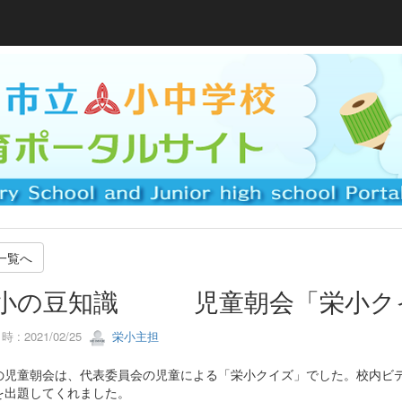
一覧へ
小の豆知識 児童朝会「栄小ク
 : 2021/02/25
栄小主担
の児童朝会は、代表委員会の児童による「栄小クイズ」でした。校内ビ
を出題してくれました。