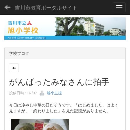
吉川市教育ポータルサイト
Toggl
学校ブログ
がんばったみなさんに拍手
投稿日時 : 07/07
旭小主担
今日は冷やし中華の日だそうです。「はじめました」はよく
見ますが、「終わりました」を見た記憶がありません。