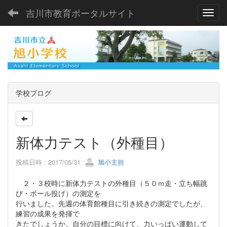
吉川市教育ポータルサイト
Toggl
学校ブログ
新体力テスト（外種目）
投稿日時 : 2017/05/31
旭小主担
２・３校時に新体力テストの外種目（５０ｍ走・立ち幅跳
び・ボール投げ）の測定を
行いました。先週の体育館種目に引き続きの測定でしたが、
練習の成果を発揮で
きたでしょうか。自分の目標に向けて、力いっぱい運動して