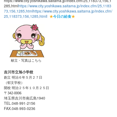
https://www.city.yoshikawa.saitama.jp/index.cfm/25,118373,156,1
285,html
https://www.city.yoshikawa.saitama.jp/index.cfm/25,1183
73,156,1285,html
https://www.city.yoshikawa.saitama.jp/index.cfm/
25,118373,156,1285,html
l
★
今日の給食
★
献立・写真はこちら
吉川市立旭小学校
創立 明治６年５月２７日
（郁文学校）
開校 明治２５年１０月２５日
〒
342-0006
埼玉県吉川市南広島1940
TEL.048-991-2156
FAX.048-993-0236