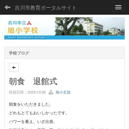
吉川市教育ポータルサイト
Toggl
学校ブログ
朝食 退館式
投稿日時 : 2023/10/26
旭小主担
朝食をいただきました。
どれもとてもおいしかったです。
パワーを蓄え、いざ出発。