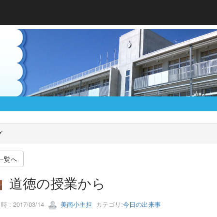
グ
一覧へ
道徳の授業から
 : 2017/03/14
美南小主担
カテゴリ:
今日の出来事