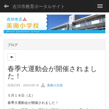
吉川市教育ポータルサイト
Toggl
ブログ
春季大運動会が開催されまし
た！
投稿日時 : 2024/05/18
美南小主担
５月１８日（土）
春季大運動会が開催されました！