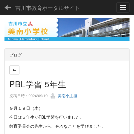
吉川市教育ポータルサイト
Toggl
ブログ
PBL学習 5年生
投稿日時 : 2024/09/19
美南小主担
９月１９日（木）
今日は５年生がPBL学習を行いました。
教育委員会の先生から、色々なことを学びました。