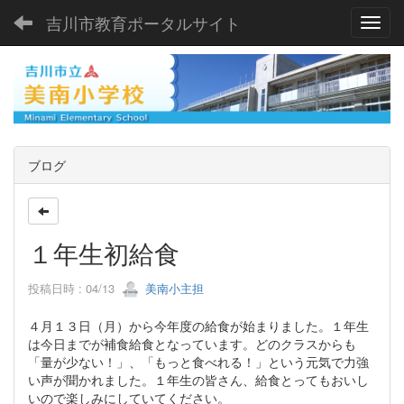
吉川市教育ポータルサイト
Toggl
ブログ
１年生初給食
投稿日時 : 04/13
美南小主担
４月１３日（月）から今年度の給食が始まりました。１年生
は今日までが補食給食となっています。どのクラスからも
「量が少ない！」、「もっと食べれる！」という元気で力強
い声が聞かれました。１年生の皆さん、給食とってもおいし
いので楽しみにしていてください。