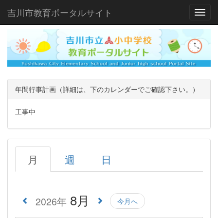
吉川市教育ポータルサイト
Toggl
年間行事計画（詳細は、下のカレンダーでご確認下さい。）
工事中
月
週
日
8月
2026年
今月へ