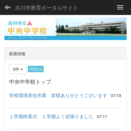
吉川市教育ポータルサイト
Toggl
新着情報
5件
RSS2.0
中央中学校トップ
学校環境美化作業 皆様ありがとうございます
07/18
１学期終業式 １学期よく頑張りました
07/17