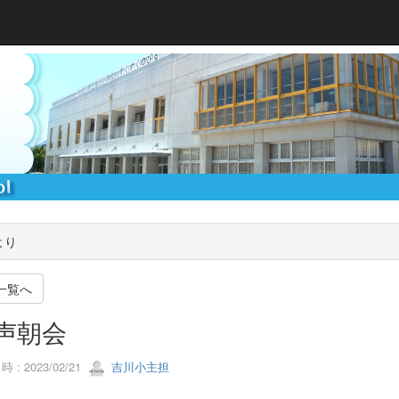
より
一覧へ
声朝会
 : 2023/02/21
吉川小主担