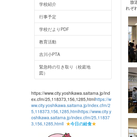
放送
学校紹介
れぞ
行事予定
学校だよりPDF
教育活動
吉川小PTA
緊急時の引き取り（校庭地
図）
https://www.city.yoshikawa.saitama.jp/ind
ex.cfm/25,118373,156,1285,html
https://w
ww.city.yoshikawa.saitama.jp/index.cfm/2
5,118373,156,1285,html
https://www.city.y
oshikawa.saitama.jp/index.cfm/25,11837
3,156,1285,html
l
★
今日の給食
★