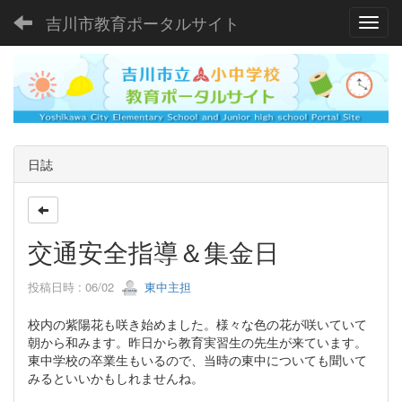
吉川市教育ポータルサイト
Toggl
日誌
交通安全指導＆集金日
投稿日時 : 06/02
東中主担
校内の紫陽花も咲き始めました。様々な色の花が咲いていて
朝から和みます。昨日から教育実習生の先生が来ています。
東中学校の卒業生もいるので、当時の東中についても聞いて
みるといいかもしれませんね。