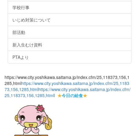
学校行事
いじめ対策について
部活動
新入生むけ資料
PTAより
https://www.city.yoshikawa.saitama.jp/index.cfm/25,118373,156,1
285,html
https://www.city.yoshikawa.saitama.jp/index.cfm/25,1183
73,156,1285,html
https://www.city.yoshikawa.saitama.jp/index.cfm/
25,118373,156,1285,html
l
★
今日の給食
★