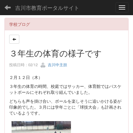
吉川市教育ポータルサイト
Toggl
学校ブログ
３年生の体育の様子です
投稿日時 : 02/12
吉川中主担
２月１２日（木）
３年生の体育の時間、校庭ではサッカー、体育館ではバスケ
ットボールにそれぞれ取り組んでいました。
どちらも声を掛け合い、ボールを楽しそうに追いかける姿が
印象的でした。３月には学年ごとに「球技大会」も計画され
ているようです。