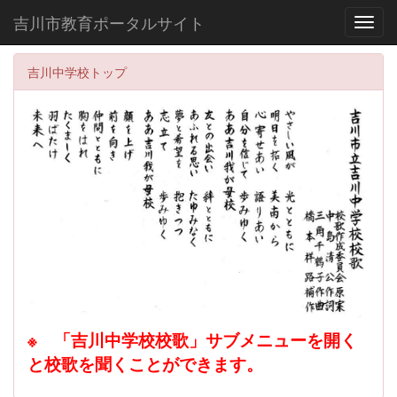
吉川市教育ポータルサイト
Toggl
吉川中学校トップ
※ 「吉川中学校校歌」サブメニューを開く
と校歌を聞くことができます。