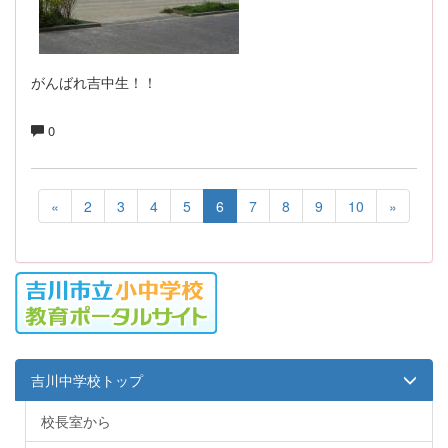
がんばれ吉中生！！
0
«
2
3
4
5
6
7
8
9
10
»
吉川中学校トップ
校長室から