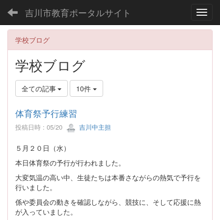
吉川市教育ポータルサイト
Toggl
学校ブログ
学校ブログ
全ての記事
10件
体育祭予行練習
投稿日時 : 05/20
吉川中主担
５月２０日（水）
本日体育祭の予行が行われました。
大変気温の高い中、生徒たちは本番さながらの熱気で予行を
行いました。
係や委員会の動きを確認しながら、競技に、そして応援に熱
が入っていました。