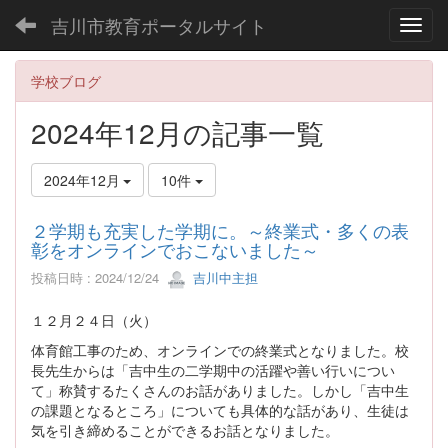
吉川市教育ポータルサイト
Toggl
学校ブログ
2024年12月の記事一覧
2024年12月
10件
２学期も充実した学期に。～終業式・多くの表
彰をオンラインでおこないました～
投稿日時 : 2024/12/24
吉川中主担
１２月２４日（火）
体育館工事のため、オンラインでの終業式となりました。校
長先生からは「吉中生の二学期中の活躍や善い行いについ
て」称賛するたくさんのお話がありました。しかし「吉中生
の課題となるところ」についても具体的な話があり、生徒は
気を引き締めることができるお話となりました。