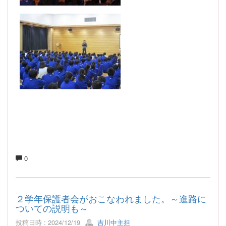
0
２学年保護者会がおこなわれました。～進路に
ついての説明も～
投稿日時 : 2024/12/19
吉川中主担