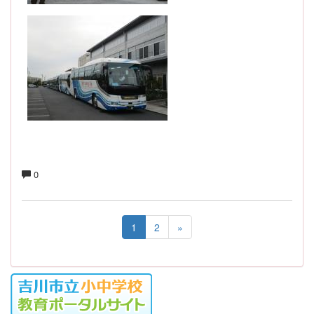
0
1
2
»