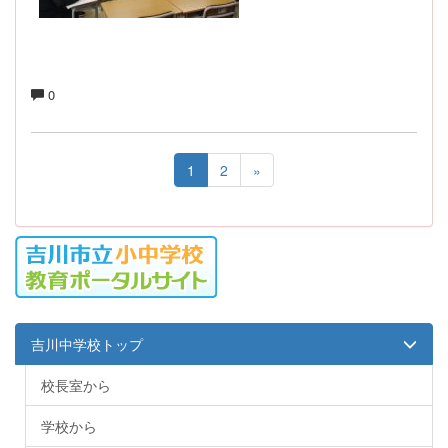
0
1
2
»
吉川中学校トップ
校長室から
学校から