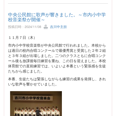
中央公民館に歌声が響きました。～市内小中学
校音楽祭が開催～
投稿日時 : 2024/11/08
吉川中主担
１１月７日（木）
市内小中学校音楽祭が中央公民館で行われました。本校から
は過日の校内合唱コンクールで最優秀賞と受賞した２年２組
と３年３組が出場しました。二つのクラスともに合唱コンク
ール後も放課後毎日練習を重ね、この日を迎えました。本校
体育館での直前練習では、いよいよ本番という緊張感を生徒
たちから感じました。
本番、生徒たちは緊張しながらも練習の成果を発揮し、きれ
いな歌声を響かせていました。