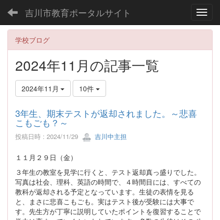
吉川市教育ポータルサイト
Toggl
学校ブログ
2024年11月の記事一覧
2024年11月
10件
3年生、期末テストが返却されました。～悲喜
こもごも？～
投稿日時 : 2024/11/29
吉川中主担
１１月２９日（金）
３年生の教室を見学に行くと、テスト返却真っ盛りでした。
写真は社会、理科、英語の時間で、４時間目には、すべての
教科が返却される予定となっています。生徒の表情を見る
と、まさに悲喜こもごも。実はテスト後が受験には大事で
す。先生方が丁寧に説明していたポイントを復習することで