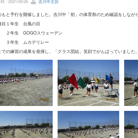
 : 2021/05/26
吉川中主担
のもと予行を開催しました。吉川中「初」の体育祭のため確認をしなが
種目１年生 台風の目
生 GOGOスウェーデン
年生 ムカデリレー
までの練習の成果を発揮し、「クラス団結」笑顔でがんばっていました