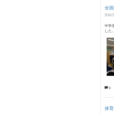
全国
投稿日時
中学
した
0
体育