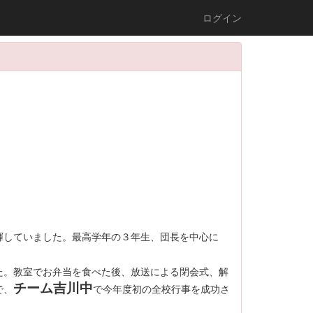
ログイン
揮していました。最高学年の３年生、団長を中心に
た。教室でお弁当を食べた後、放送による閉会式、解
チーム吉川中
で、
で今年度初の全校行事を成功さ