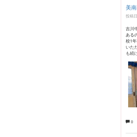
美南
投稿日時
吉川
ある
校1
いた
も続
0