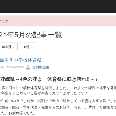
ブログ
021年5月の記事一覧
21年5月
10件
回吉川中学校体育祭
 : 2021/05/29
吉川中主担
花繚乱～4色の花よ 体育祭に咲き誇れ!!～」
、第１回吉川中学校体育祭を開催しました。これまでの練習の成果を発
２年生をまとめている姿が本当にカッコよかったです！
は午前中のみでしたが、縦割りで全力で競技している姿は大変立派でし
（団長・団員・学年代表・先生からのお話等、写真）、片付けと最後ま
した。お疲れ様でした。