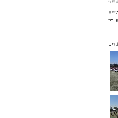
投稿日時
青空
学年
２年
３
これ