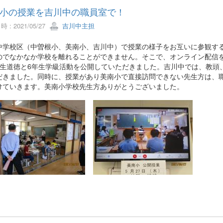
小の授業を吉川中の職員室で！
 : 2021/05/27
吉川中主担
中学校区（中曽根小、美南小、吉川中）で授業の様子をお互いに参観す
のでなかなか学校を離れることができません。そこで、オンライン配信
年生道徳と6年生学級活動を公開していただきました。吉川中では、教頭
だきました。同時に、授業があり美南小で直接訪問できない先生方は、
けていきます。美南小学校先生方ありがとうございました。