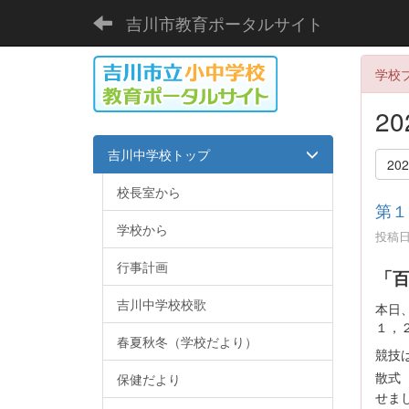
吉川市教育ポータルサイト
学校
2
吉川中学校トップ
20
校長室から
第１
学校から
投稿日時
行事計画
「百
吉川中学校校歌
本日
１，
春夏秋冬（学校だより）
競技
散式
保健だより
せま