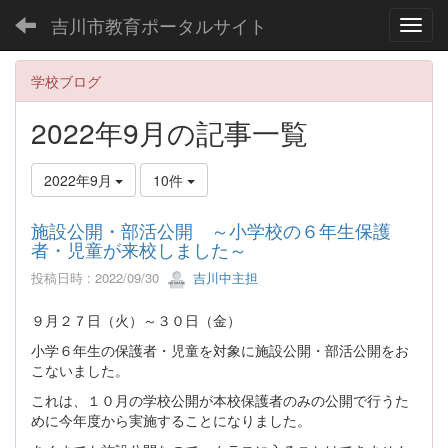
吉川市教育ポータルサイト
Toggl
学校ブログ
2022年9月の記事一覧
2022年9月
10件
施設公開・部活公開 ～小学校の６年生保護
者・児童が来校しました～
投稿日時 : 2022/09/30
吉川中主担
９月２７日（火）～３０日（金）
小学６年生の保護者・児童を対象に施設公開・部活公開をお
こないました。
これは、１０月の学校公開が本校保護者のみの公開で行うた
めに今年度から実施することになりました。