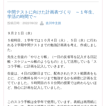
中間テストに向けた計画表づくり ～１年生、
学活の時間で～
投稿日時 : 2022/09/22
吉川中主担
９月２１日（水）
５校時目、１学年では１０月４日（火）、５日（水）に行わ
れる２学期中間テストまでの勉強計画表を考え、作成しまし
た。
先生と生徒の「やりとり帳」（一日の反省等を記入する日記
帳・スケジュール帳のようなもの）として活用している「ス
コラ手帳」に計画を記入していきます。
生徒は、４日の試験日までに、配布されたテスト範囲表をも
とに、どの教科を何ページまで勉強するかを綿密に計画を立
てていました。５時間目の５０分間の授業では終わらないほ
ど、熱心に計画を記入していました。
このスコラ手帳は全学年で使用しています。表紙は画用紙に