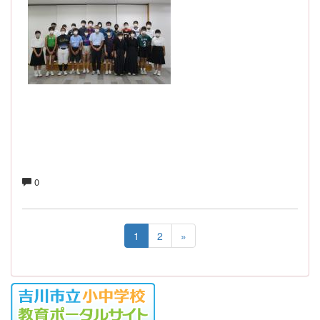
0
1
2
»