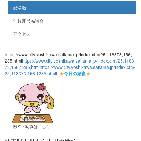
部活動
学校運営協議会
アクセス
https://www.city.yoshikawa.saitama.jp/index.cfm/25,118373,156,1
285,html
https://www.city.yoshikawa.saitama.jp/index.cfm/25,1183
73,156,1285,html
https://www.city.yoshikawa.saitama.jp/index.cfm/
25,118373,156,1285,html
l
★
今日の給食
★
献立・写真はこちら