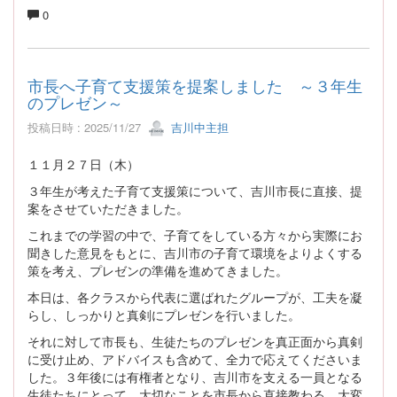
0
市長へ子育て支援策を提案しました ～３年生
のプレゼン～
投稿日時 : 2025/11/27
吉川中主担
１１月２７日（木）
３年生が考えた子育て支援策について、吉川市長に直接、提
案をさせていただきました。
これまでの学習の中で、子育てをしている方々から実際にお
聞きした意見をもとに、吉川市の子育て環境をよりよくする
策を考え、プレゼンの準備を進めてきました。
本日は、各クラスから代表に選ばれたグループが、工夫を凝
らし、しっかりと真剣にプレゼンを行いました。
それに対して市長も、生徒たちのプレゼンを真正面から真剣
に受け止め、アドバイスも含めて、全力で応えてくださいま
した。３年後には有権者となり、吉川市を支える一員となる
生徒たちにとって、大切なことを市長から直接教わる、大変