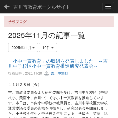
吉川市教育ポータルサイト
Toggl
学校ブログ
2025年11月の記事一覧
2025年11月
10件
「小中一貫教育」の取組を発表しました ～吉
川中学校区小中一貫教育推進研究発表会～
投稿日時 : 2025/11/28
吉川中主担
１１月２８日（金）
吉川市教育委員会より研究委嘱を受け、吉川中学校区（中曽
根小、美南小、吉川中）では小中一貫教育を推進していま
す。本日は、市内小中学校の教職員と、吉川中学校区の学校
運営協議会委員の皆様をお招きし、研究発表会を開催しまし
た。小学校６年生と中学校２年生による、学級会、英語、総