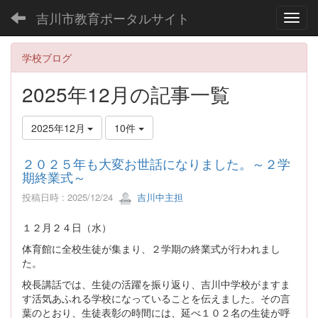
吉川市教育ポータルサイト
Toggl
学校ブログ
2025年12月の記事一覧
2025年12月
10件
２０２５年も大変お世話になりました。～２学
期終業式～
投稿日時 : 2025/12/24
吉川中主担
１２月２４日（水）
体育館に全校生徒が集まり、２学期の終業式が行われまし
た。
校長講話では、生徒の活躍を振り返り、吉川中学校がますま
す活気あふれる学校になっていることを伝えました。その言
葉のとおり、生徒表彰の時間には、延べ１０２名の生徒が呼