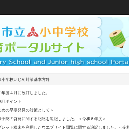
根小学校いじめ対策基本方針
７年度４月に改訂しました。
改訂ポイント
じめの早期発見の対策として＞
殺予防の啓発に関する記述を追記しました。＜令和６年度＞
ブレット端末を利用したウエブサイト閲覧に関する追記しました。＜令