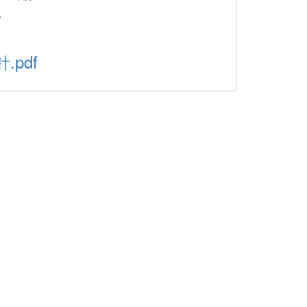
＞
pdf