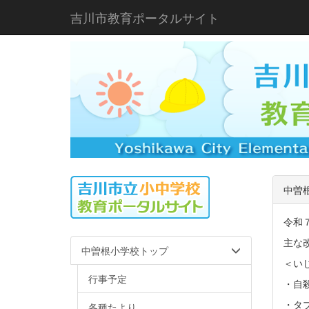
吉川市教育ポータルサイト
中曽
令和
主な
中曽根小学校トップ
＜い
行事予定
・自
・タ
各種たより