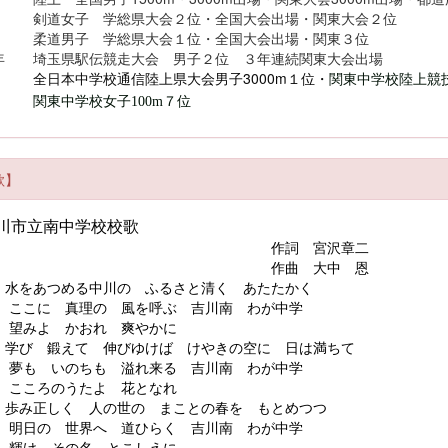
女子 学総県大会２位・全国大会出場・関東大会２位
男子 学総県大会１位・全国大会出場・関東３位
年 埼玉県駅伝競走大会 男子２位 ３年連続関東大会出場
本中学校通信陸上県大会男子3000m１位・
関東中学校陸上競
関東中学校女子100m７位
歌】
川市立南中学校校歌
作詞 宮沢章二
作曲 大中 恩
水をあつめる中川の ふるさと清く あたたかく
に 真理の 風を呼ぶ 吉川南 わが中学
よ かおれ 爽やかに
学び 鍛えて 伸びゆけば けやきの空に 日は満ちて
 いのちも 溢れ来る 吉川南 わが中学
ろのうたよ 花となれ
歩み正しく 人の世の まことの春を もとめつつ
の 世界へ 道ひらく 吉川南 わが中学
 その名 とこしえに