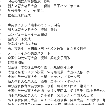
年 現在の地に新校舎落成 移転
年 新人体育大会県大会 優勝 男子ハンドボール
年 学校分離 中央中が誕生
年 校舎記念碑落成
 生徒会による「南中のこころ」制定
 新人体育大会県大会 優勝 野球
 コンピュータールーム完成
 屋内プール完成
 教室棟の大規模改修
 吉川市誕生 吉川市立南中学校と改称 創立５０周年
年 ノーチャイムの実践スタート
年 全国中学校体育大会 優勝 柔道女子団体
年 朝読書開始
年 教室棟・管理棟全域の耐震・大規模改修工事
年 太陽光発電システム設置 体育館耐震・大規模改修工事
年 全国中学校体育大会 出場 男子ハンドボール部
体育大会県大会 優勝 男子ハンドボール部
年 学校総合体育大会県大会 優勝 剣道女子団体 柔道男子
中学校体育大会出場 剣道女子団体 柔道男子 陸上男子800m 
県駅伝競走大会 男子優勝 関東大会・全国大会出場
年 埼玉県駅伝競走大会 男子２年連続優勝 関東大会・全国大会出
 全国男子1500m・3000m出場・関東大会3000m出場・都道