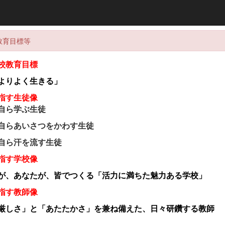
教育目標等
校教育目標
よりよく生きる」
指す生徒像
ら学ぶ生徒
らあいさつをかわす生徒
ら汗を流す生徒
指す学校像
が、あなたが、皆でつくる「活力に満ちた魅力ある学校」
指す教師像
厳しさ」と「あたたかさ」を兼ね備えた、日々研鑽する教師