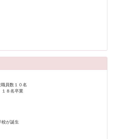
３名 教職員数１０名
 １８名卒業
町立南中学校が誕生