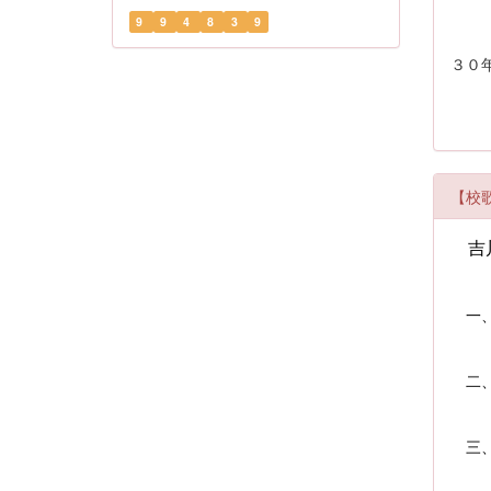
剣道
9
9
4
8
3
9
柔道
３０
全日
【校
吉
一、
ここ
望み
二、
夢も
ここ
三、
明日
輝け