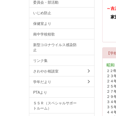
委員会・部活動
～吉
いじめ防止
家
保健室より
南中学校校歌
新型コロナウイルス感染防
止
【学
リンク集
昭和
２２
さわやか相談室
２３
２４
学年だより
２５
２
PTAより
２９
３４
ＳＳＲ（スペシャルサポー
３５
トルーム）
４４