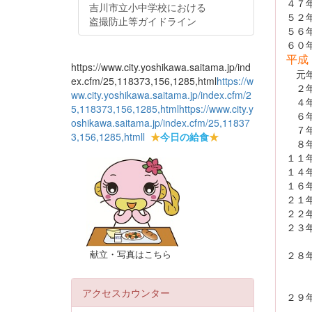
４７
吉川市立小中学校における
５２
盗撮防止等ガイドライン
５６
６０
平成
https://www.city.yoshikawa.saitama.jp/ind
元年
ex.cfm/25,118373,156,1285,html
https://w
２年
ww.city.yoshikawa.saitama.jp/index.cfm/2
４年
5,118373,156,1285,html
https://www.city.y
６年
oshikawa.saitama.jp/index.cfm/25,11837
７年
3,156,1285,html
l
★
今日の給食
★
８年
１１
１４
１６
２１
２２
２３
新人
献立・写真はこちら
２８
全国
埼玉
アクセスカウンター
２９
陸上