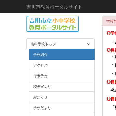
吉川市教育ポータルサイト
学校
◎学
「
南中学校トップ
◎目
学校紹介
・自
アクセス
・自
・自
行事予定
◎目
校長室より
私
お知らせ
◎目
学校だより
「