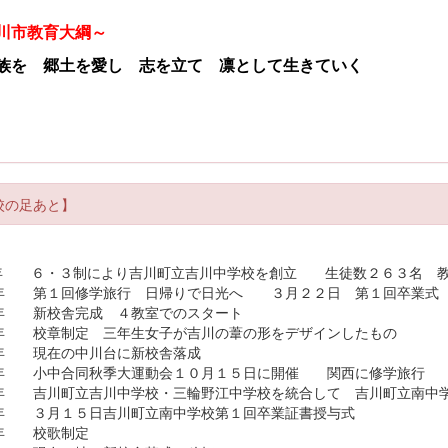
川市教育大綱～
族を 郷土を愛し
志を立て 凛として生きていく
校の足あと】
年 ６・３制により吉川町立吉川中学校を創立 生徒数２６
年 第１回修学旅行 日帰りで日光へ ３月２２日 第１回卒業式
年 新校舎完成 ４教室でのスタート
年 校章制定 三年生女子が吉川の葦の形をデザインしたもの
７年 現在の中川台に新校舎落成
年 小中合同秋季大運動会１０月１５日に開催 関西に修学旅行
年 吉川町立吉川中学校・三輪野江中学校を統合して 吉川
年 ３月１５日吉川町立南中学校第１回卒業証書授与式
年 校歌制定