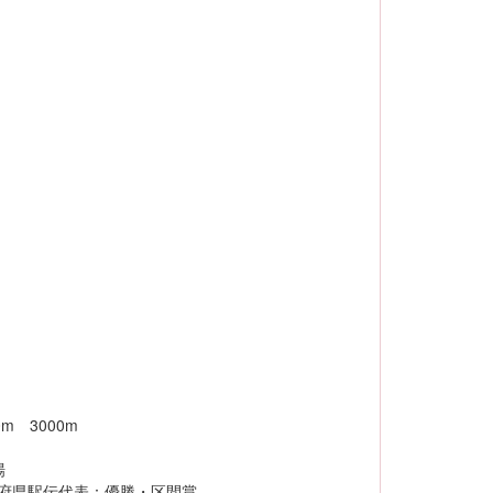
3000m
場
府県駅伝代表：優勝・区間賞