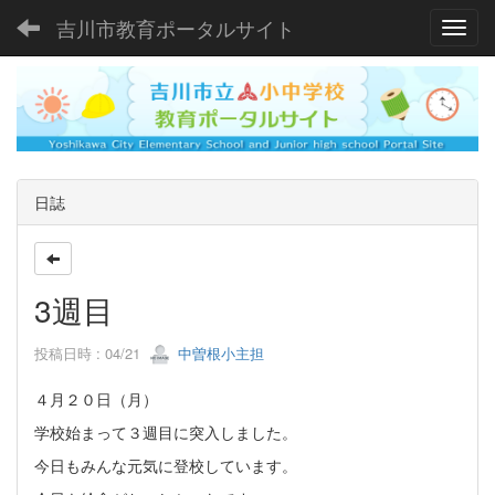
吉川市教育ポータルサイト
Toggl
日誌
3週目
投稿日時 : 04/21
中曽根小主担
４月２０日（月）
学校始まって３週目に突入しました。
今日もみんな元気に登校しています。