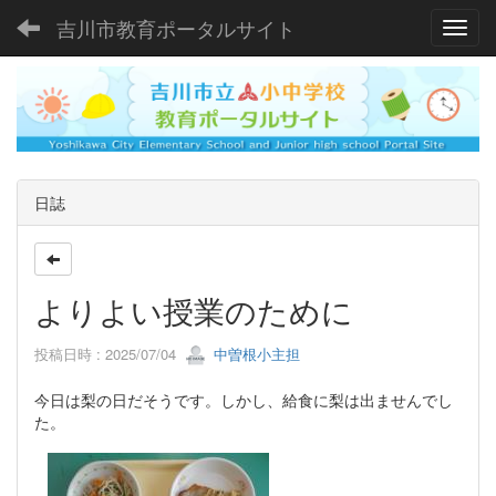
吉川市教育ポータルサイト
Toggl
日誌
よりよい授業のために
投稿日時 : 2025/07/04
中曽根小主担
今日は梨の日だそうです。しかし、給食に梨は出ませんでし
た。