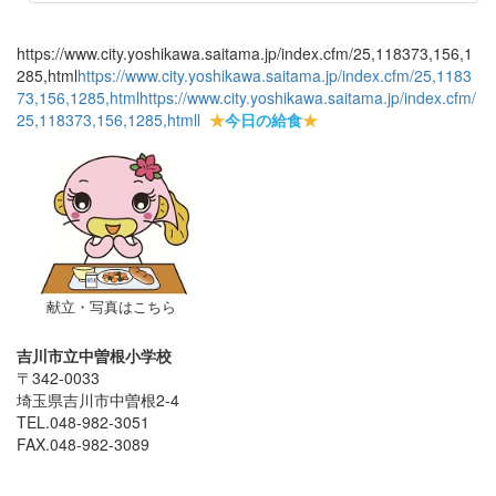
https://www.city.yoshikawa.saitama.jp/index.cfm/25,118373,156,1
285,html
https://www.city.yoshikawa.saitama.jp/index.cfm/25,1183
73,156,1285,html
https://www.city.yoshikawa.saitama.jp/index.cfm/
25,118373,156,1285,html
l
★
今日の給食
★
献立・写真はこちら
吉川市立中曽根小学校
〒342-0033
埼玉県吉川市中曽根2-4
TEL.048-982-3051
FAX.048-982-3089