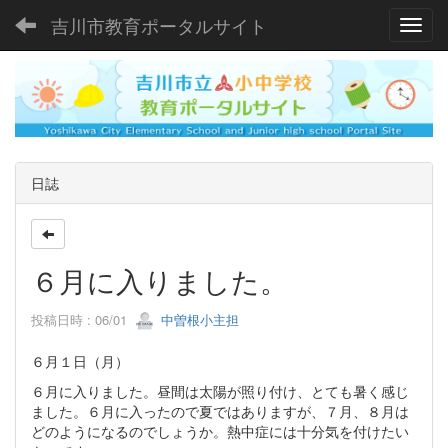
吉川市教育ポータルサイト
Toggl
日誌
６月に入りました。
投稿日時 : 06/01
中曽根小主担
６月１日（月）
６月に入りました。昼間は太陽が照り付け、とても暑く感じ
ました。６月に入ったので夏ではありますが、７月、８月は
どのようになるのでしょうか。熱中症には十分気を付けたい