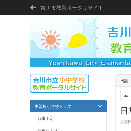
吉川市教育ポータルサイト
日誌
中曽根小学校トップ
日
行事予定
投稿日時
各種たより