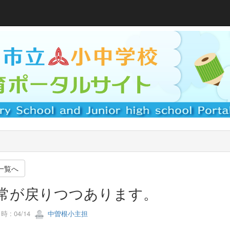
一覧へ
常が戻りつつあります。
 : 04/14
中曽根小主担