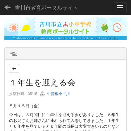
吉川市教育ポータルサイト
Toggl
日誌
１年生を迎える会
投稿日時 : 05/15
中曽根小主担
５月１５日（金）
今日は、３時間目に１年生を迎える会がありました。６年生
のお兄さんお姉さんに連れられて入場してきました。１年生
と６年生を見ていると６年間の成長は大変大きいものだなと