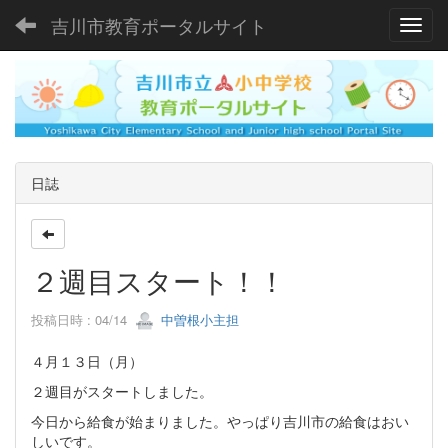
吉川市教育ポータルサイト
Toggl
日誌
２週目スタート！！
投稿日時 : 04/14
中曽根小主担
４月１３日（月）
２週目がスタートしました。
今日から給食が始まりました。やっぱり吉川市の給食はおい
しいです。