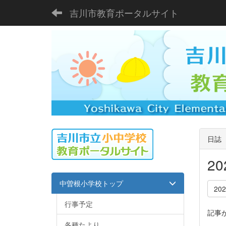
吉川市教育ポータルサイト
日誌
2
中曽根小学校トップ
20
行事予定
記事
各種たより