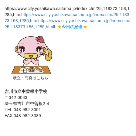
https://www.city.yoshikawa.saitama.jp/index.cfm/25,118373,156,1
285,html
https://www.city.yoshikawa.saitama.jp/index.cfm/25,1183
73,156,1285,html
https://www.city.yoshikawa.saitama.jp/index.cfm/
25,118373,156,1285,html
l
★
今日の給食
★
献立・写真はこちら
吉川市立中曽根小学校
〒342-0033
埼玉県吉川市中曽根2-4
TEL.048-982-3051
FAX.048-982-3089