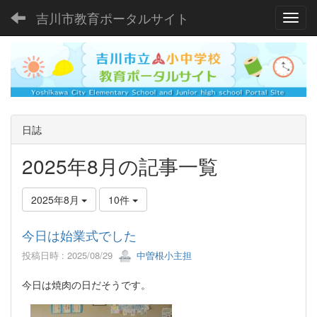
吉川市教育ポータルサイト
Toggl
日誌
2025年8月の記事一覧
2025年8月
10件
今日は始業式でした
投稿日時 : 2025/08/29
中曽根小主担
今日は焼肉の日だそうです。