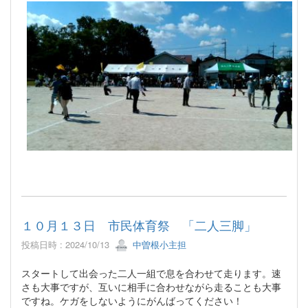
１０月１３日 市民体育祭 「二人三脚」
投稿日時 : 2024/10/13
中曽根小主担
スタートして出会った二人一組で息を合わせて走ります。速
さも大事ですが、互いに相手に合わせながら走ることも大事
ですね。ケガをしないようにがんばってください！