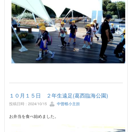
１０月１５日 ２年生遠足(葛西臨海公園)
投稿日時 : 2024/10/15
中曽根小主担
お弁当を食べ始めました。