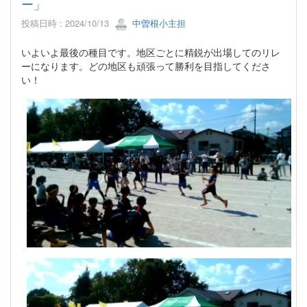
ー」
投稿日時 : 2024/10/13
中曽根小主担
いよいよ最後の種目です。地区ごとに精鋭が出場してのリレ
ーになります。どの地区も頑張って勝利を目指してくださ
い！