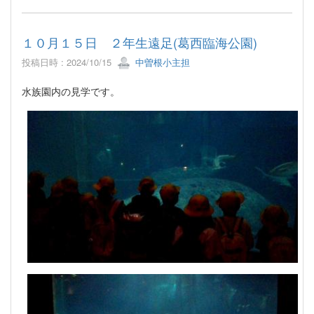
１０月１５日 ２年生遠足(葛西臨海公園)
投稿日時 : 2024/10/15
中曽根小主担
水族園内の見学です。