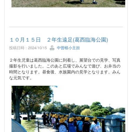
１０月１５日 ２年生遠足(葛西臨海公園)
投稿日時 : 2024/10/15
中曽根小主担
２年生児童は葛西臨海公園に到着し、展望台での見学、写真
撮影を行いました。このあと広場でみんなで遊び、お弁当の
時間となります。昼食後、水族園内の見学となります。みん
な元気です。