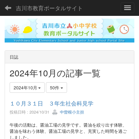
吉川市教育ポータルサイト
Toggl
日誌
2024年10月の記事一覧
2024年10月
50件
１０月３１日 ３年生社会科見学
投稿日時 : 2024/10/31
中曽根小主担
午後の活動は、醤油工場の見学です。醤油を絞り出す体験、
醤油を味わう体験、醤油工場の見学と、充実した時間を過ご
しました。