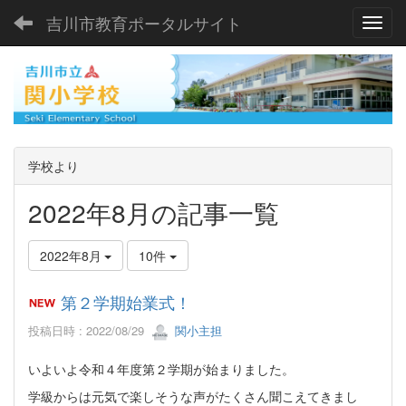
吉川市教育ポータルサイト
Toggl
学校より
2022年8月の記事一覧
2022年8月
10件
第２学期始業式！
投稿日時 : 2022/08/29
関小主担
いよいよ令和４年度第２学期が始まりました。
学級からは元気で楽しそうな声がたくさん聞こえてきまし