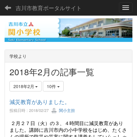
吉川市教育ポータルサイト
Toggl
学校より
2018年2月の記事一覧
2018年2月
10件
減災教育がありました。
投稿日時 : 2018/02/27
関小主担
２月２７日（火）の３、４時間目に減災教育があり
ました。講師に吉川市内の小中学校をはじめ、たくさ
んの場所で防災や災害に関する講義をしていらっしゃ