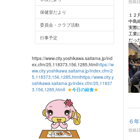
投稿日時
保健室だより
１２
中島
委員会・クラブ活動
実際
工業
行事予定
だっ
https://www.city.yoshikawa.saitama.jp/ind
ex.cfm/25,118373,156,1285,html
https://w
ww.city.yoshikawa.saitama.jp/index.cfm/2
5,118373,156,1285,html
https://www.city.y
oshikawa.saitama.jp/index.cfm/25,11837
3,156,1285,html
l
★
今日の給食
★
６年
投稿日時