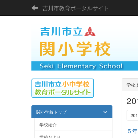
吉川市教育ポータルサイト
学校
2
関小学校トップ
20
学校紹介
５年
学校だより