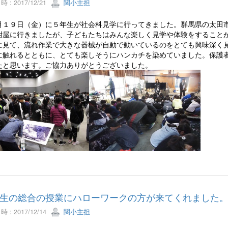
 : 2017/12/21
関小主担
月１９日（金）に５年生が社会科見学に行ってきました。群馬県の太田市
紺屋に行きましたが、子どもたちはみんな楽しく見学や体験をすること
に見て、流れ作業で大きな器械が自動で動いているのをとても興味深く
に触れるとともに、とても楽しそうにハンカチを染めていました。保護
たと思います。ご協力ありがとうございました。
生の総合の授業にハローワークの方が来てくれました
 : 2017/12/14
関小主担