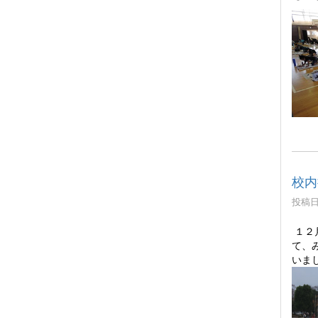
校内
投稿日時
１２
て、
いま