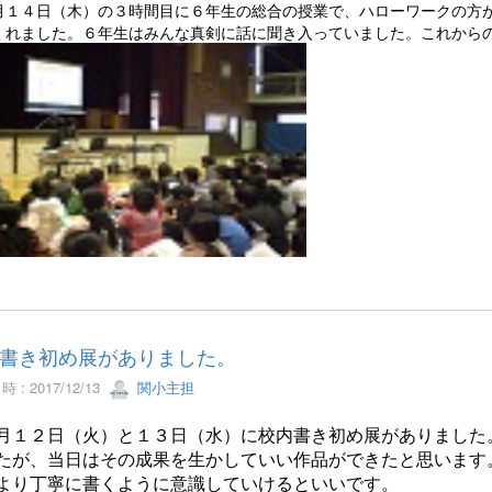
月１４日（木）の３時間目に６年生の総合の授業で、ハローワークの方
くれました。６年生はみんな真剣に話に聞き入っていました。これから
書き初め展がありました。
 : 2017/12/13
関小主担
月１２日（火）と１３日（水）に校内書き初め展がありました
たが、当日はその成果を生かしていい作品ができたと思います
より丁寧に書くように意識していけるといいです。