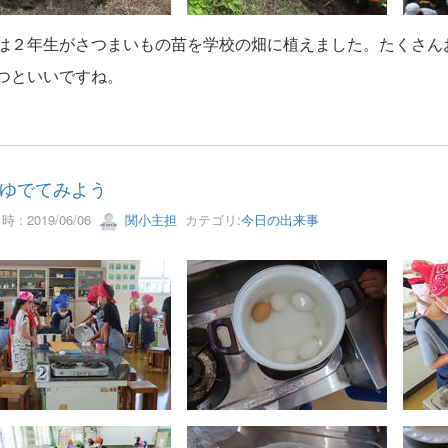
は２年生がさつまいもの苗を学校の畑に植えました。たくさん
つといいですね。
ゆでてみよう
 : 2019/06/06
関小主担
カテゴリ:
今日の出来事