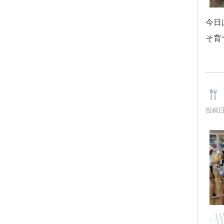
今日
そ育
投稿日時