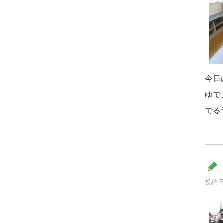
今日
ゆで
でる
投稿日時