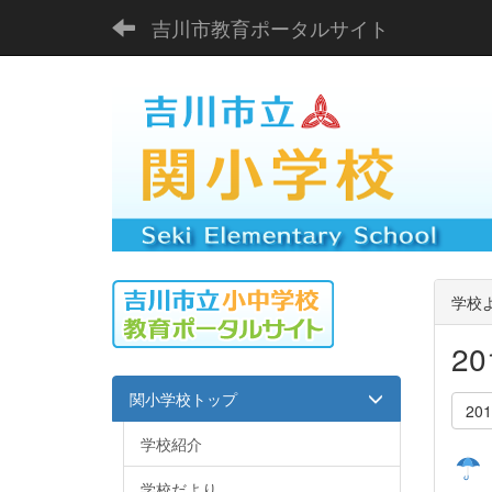
吉川市教育ポータルサイト
学校
2
関小学校トップ
20
学校紹介
学校だより