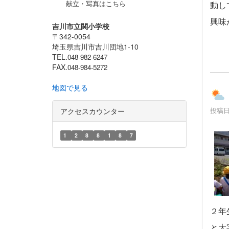
献立・写真はこちら
動し
興味
吉川市立関小学校
〒342-0054
埼玉県吉川市吉川団地1-10
TEL.
048-982-6247
FAX.
048-984-5272
地図で見る
投稿日時
アクセスカウンター
1
2
8
8
1
8
7
２年
と大