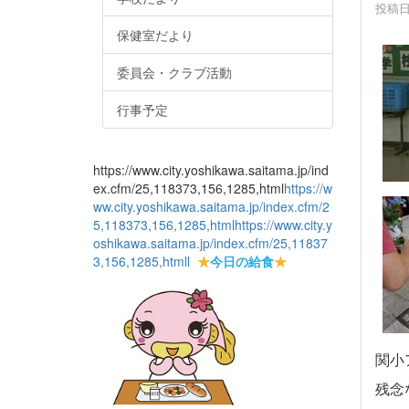
投稿日時
保健室だより
委員会・クラブ活動
行事予定
https://www.city.yoshikawa.saitama.jp/ind
ex.cfm/25,118373,156,1285,html
https://w
ww.city.yoshikawa.saitama.jp/index.cfm/2
5,118373,156,1285,html
https://www.city.y
oshikawa.saitama.jp/index.cfm/25,11837
3,156,1285,html
l
★
今日の給食
★
関小
残念