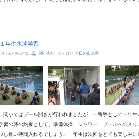
１年生水泳学習
 : 2019/06/12
関小主担
カテゴリ:
今日の出来事
、関小ではプール開きが行われましたが、一番手として一年生
学習の時の約束として、準備体操、シャワー、プールへの入り
少し長い時間入れるでしょう。一年生は次回をとても楽しみに