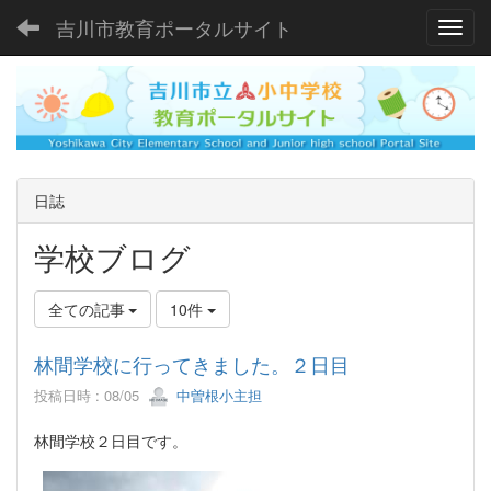
吉川市教育ポータルサイト
Toggl
日誌
学校ブログ
全ての記事
10件
林間学校に行ってきました。２日目
投稿日時 : 08/05
中曽根小主担
林間学校２日目です。