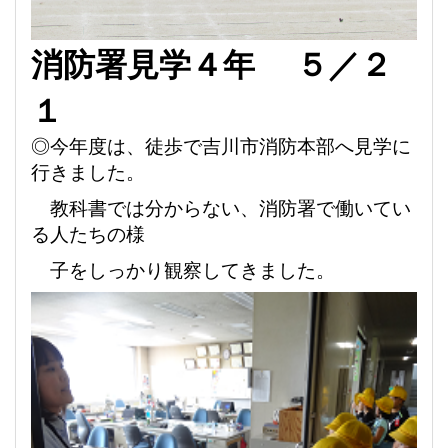
消防署見学４年
５
／２
１
◎今年度は、徒歩で
吉川市消防本部へ見学に
行きました。
教科書では
分からない、消防署で働いてい
る人たちの様
子をしっかり観察してき
ま
した。