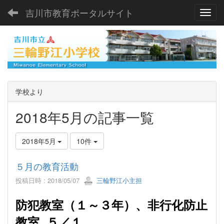
吉川市教育ポータルサイト
Toggl
学校より
2018年5月の記事一覧
2018年5月
10件
５月の教育活動
投稿日時 : 2018/05/07
三輪野江小主担
防犯教室（１～３年）、非行化防止
教室 ５／１