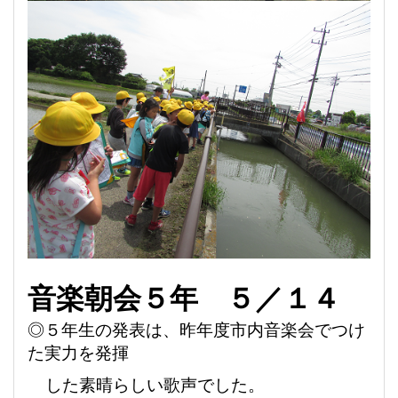
音楽朝会５年
５／１４
◎
５年生の発表は、昨年度市内
音楽会でつけ
た実力を発揮
し
た素晴らしい歌声でした
。