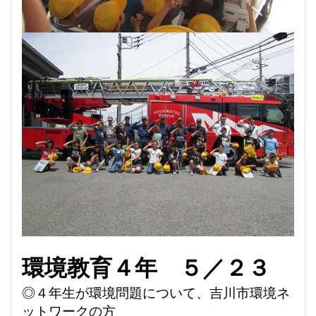
環境教育４年
５
／２３
◎
４年生が環境問題について、
吉川市環境ネ
ットワークの方