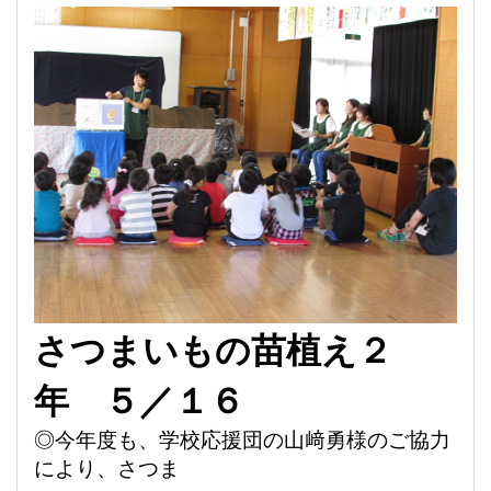
さつまいもの
苗植え２
年
５／１６
◎今年度も、
学校
応援団の山﨑勇様の
ご協力
により、さつま