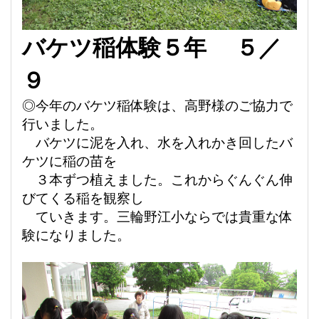
バケツ稲体験５年 ５／
９
◎
今年
のバケツ稲体験は、高野様のご協力で
行いました。
バケツに泥を入れ、水を入れかき回したバ
ケツに
稲の苗を
３本ずつ植えました。これからぐんぐん伸
びてくる稲を観察し
ていきます。三輪野江小ならでは貴重
な体
験になりました。