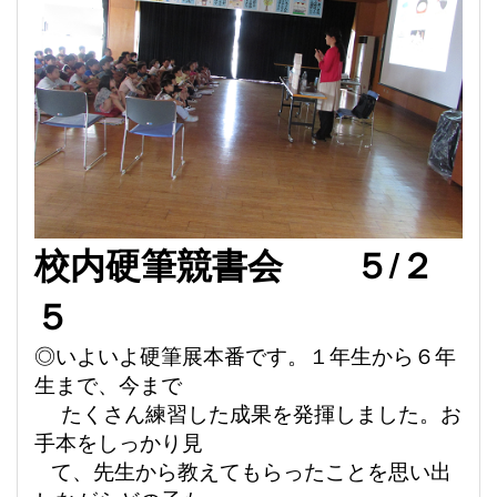
校内硬筆競書会
５
/
２
５
◎
いよいよ硬筆展本番です。１年生から６年
生まで、今まで
たくさん練習した成果を発揮しました。お
手本を
しっかり見
て、先生から教えてもらったことを思い出