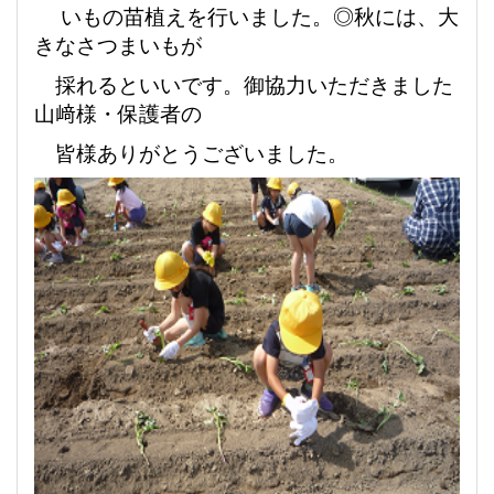
いもの苗植
えを
行いました
。
◎
秋には、大
きなさつまいもが
採れるといいです。御協力いただきました
山﨑様・保護者の
皆様ありがとうございました。