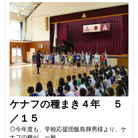
ケナフの
種まき４年
５
／１５
◎今年度も、
学校応援団飯島輝男様より、ケ
ナフの種が、一枚