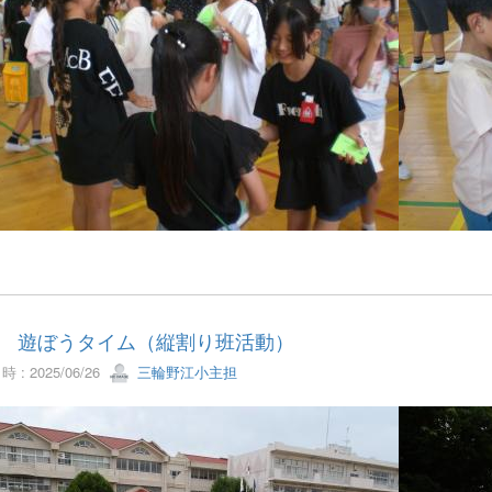
12 遊ぼうタイム（縦割り班活動）
 : 2025/06/26
三輪野江小主担