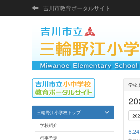
吉川市教育ポータルサイト
学校
2
三輪野江小学校トップ
20
学校紹介
6.
行事予定