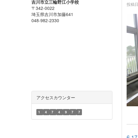
吉川市立三輪野江小学校
投稿日時
〒342-0022
埼玉県吉川市加藤641
048-982-2330
アクセスカウンター
1
4
7
4
9
7
7
6.