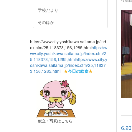
投稿日時
学校だより
そのほか
https://www.city.yoshikawa.saitama.jp/ind
ex.cfm/25,118373,156,1285,html
https://w
ww.city.yoshikawa.saitama.jp/index.cfm/2
5,118373,156,1285,html
https://www.city.y
oshikawa.saitama.jp/index.cfm/25,11837
3,156,1285,html
l
★
今日の給食
★
献立・写真はこちら
6.