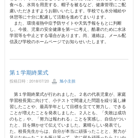
食べる、水筒を用意する、帽子を被るなど、健康管理にご配
慮いただきますようお願いいたします。学校でも水分補給や
休憩等に十分に配慮して活動を進めてまいります。
また、環境省熱中症予防サイトや天気予報をもとに判断
し、今後、児童の安全健康を第一に考え、酷暑のために水泳
学習等を中止とする場合があります。尚、連絡は、メール配
信及び学校のホームページでお知らせいたします。
第１学期終業式
投稿日時 : 2018/07/20
旭小主担
第１学期終業式が行われました。２名の代表児童が、家庭
学習校長賞に向けて、小テストで間違えた問題を繰り返し練
習したことや、最高学年として目標を立てて努力し、できる
ことが増えたことを発表しました。２人とも、「失敗は成功
のもと」や、「努力は報われる」ことを実感し、自信がつい
たと、目を輝かせて伝えていました。素晴らしい発表でし
た。校長先生からは、自分が本当に頑張ったことと、努力が
足りなかったことを振り返って、次に何を頑張ったらよいか