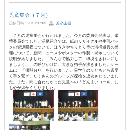
児童集会（７月）
投稿日時 : 2018/07/03
旭小主担
７月の児童集会が行われました。今月の委員会発表は、環
境委員会でした。活動紹介では、紙のリサイクルや牛乳パッ
クの資源回収について、ほうきやちりとり等の清掃道具の整
理について、新聞ニュースやポスターの作製・掲示について
説明がありました。「みんなで協力して、環境をきれいにし
ましょう。」の呼びかけに、大きな拍手が沸きました。ゲー
ムは、「猛獣狩り」を行いました。異学年の友だちとも素早
く手を繋ぎ、たくさんのグループが探検を成功させていまし
た。また、間に合わなかった児童への「どんまいコール」に
も心が温かくなりました。