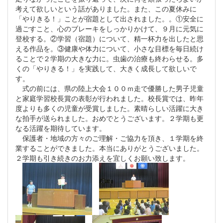
考えて欲しいという話がありました。また、この夏休みに
「やりきる！」ことが宿題として出されました。。①安全に
過ごすこと、心のブレーキをしっかりかけて、９月に元気に
登校する。②学習（宿題）について、精一杯力を出したと思
える作品を。③健康や体力について、小さな目標を毎日続け
ることで２学期の大きな力に。虫歯の治療も終わらせる。多
くの「やりきる！」を実践して、大きく成長して欲しいで
す。
式の前には、県の陸上大会１００ｍ走で優勝した男子児童
と家庭学習校長賞の表彰が行われました。校長賞では、昨年
度よりも多くの児童が受賞しました。素晴らしい活躍に大き
な拍手が送られました。おめでとうございます。２学期も更
なる活躍を期待しています。
保護者・地域の方々のご理解・ご協力を頂き、１学期を終
業することができました。本当にありがとうございました。
２学期も引き続きのお力添えを宜しくお願い致します。