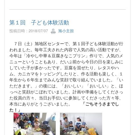
第１回 子ども体験活動
投稿日時 : 2018/07/07
旭小主担
７日（土）旭地区センターで、第１回子ども体験活動が行
われました。毎年工夫された内容で人気の高い活動ですが、
今年は「冷やし中華＆豆腐きなこプリン」作りで、人気のメ
ニューということもあり、だいぶ前から今日の日を楽しみに
していた子が多かったです。豆腐を混ぜたり、レタスやハ
ム、カニカマをトッピングしたりと、作る活動も楽しく、１
年生から６年生までみんな笑顔で取り組んでいました。「い
ただきます。」の後には、「おいしい」「おいしい」と、ほ
っぺと笑顔がこぼれていました。計画や準備をしてくださっ
た役員の方々、当日お手伝いに参加してくださった方々等、
本当にありがとうございました。
「ごちそうさまでし
た！」