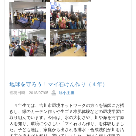
地球を守ろう！マイ石けん作り（４年）
投稿日時 : 2018/07/05
旭小主担
４年生では、吉川市環境ネットワークの方々を講師にお招
きし、緑のカーテン作りや生ゴミ堆肥体験などの環境学習に
取り組んでいます。今日は、水の大切さや、川や海を汚す原
因を知り、環境にやさしい「マイ石けん作り」を体験しまし
た。子ども達は、家庭から出される排水・合成洗剤が川を汚
す主な原因だと知り、驚いていました。石けん作り体験で