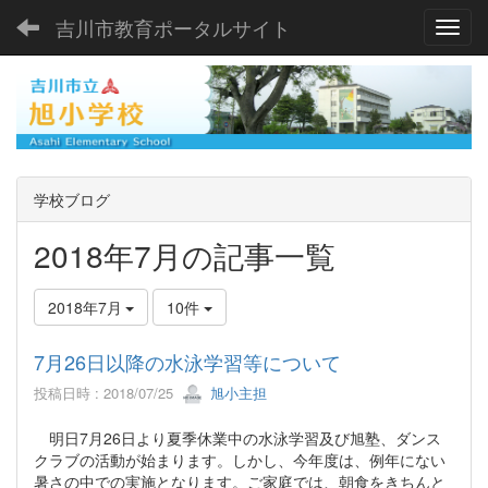
吉川市教育ポータルサイト
Toggl
学校ブログ
2018年7月の記事一覧
2018年7月
10件
7月26日以降の水泳学習等について
投稿日時 : 2018/07/25
旭小主担
明日7月26日より夏季休業中の水泳学習及び旭塾、ダンス
クラブの活動が始まります。しかし、今年度は、例年にない
暑さの中での実施となります。ご家庭では、朝食をきちんと