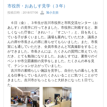
市役所・おあしす見学（３年）
投稿日時 : 2018/07/06
旭小主担
６日（金）、３年生が吉川市役所と市民交流センター（お
あしす）の見学に行ってきました。市役所に到着すると、新
しくなった庁舎に「きれい！」「すごい！」と、目を丸くし
ている子が多くいました。議場も案内していただき、議長さ
んの席や市長さんの席に座らせてもらいました。また、市長
室にも通していただき、全員市長さんと写真撮影をすること
ができました。市長さんには、たくさんの質問に答えていた
だき、とても勉強になりました。おあしすでは、夏祭りのイ
ベントや市立図書館の見学をしました。たくさんの本を見
て、テンションが上がっていました。
吉川市の素晴らしい施設を見学し、自分たちの暮らしを支
える仕事をしている人がたくさんいることに気づくことがで
きました。吉川市がもっともっと大好きになった１日でし
た。