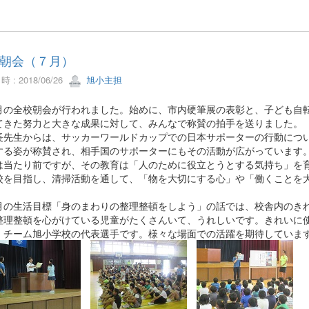
朝会（７月）
 : 2018/06/26
旭小主担
の全校朝会が行われました。始めに、市内硬筆展の表彰と、子ども自転
てきた努力と大きな成果に対して、みんなで称賛の拍手を送りました。
先生からは、サッカーワールドカップでの日本サポーターの行動につい
する姿が称賛され、相手国のサポーターにもその活動が広がっています
は当たり前ですが、その教育は「人のために役立とうとする気持ち」を
校を目指し、清掃活動を通して、「物を大切にする心」や「働くことを
の生活目標「身のまわりの整理整頓をしよう」の話では、校舎内のきれ
整理整頓を心がけている児童がたくさんいて、うれしいです。きれいに
、チーム旭小学校の代表選手です。様々な場面での活躍を期待していま