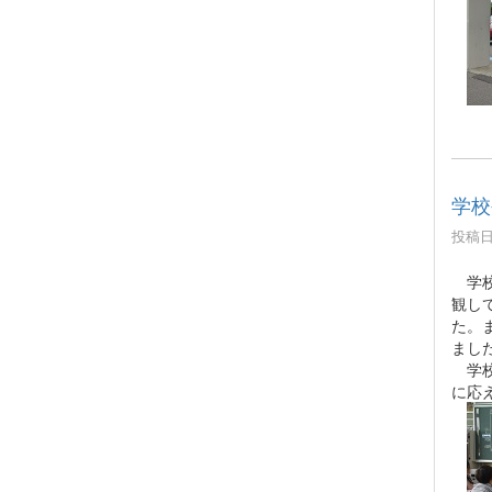
学校
投稿日時
学校
観し
た。
まし
学校
に応