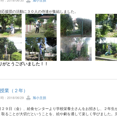
 : 2018/06/30
旭小主担
応援団の活動に３０人の侍達が集結しました。
りがとうございました！！
授業（２年）
 : 2018/06/29
旭小主担
２９日（金）、給食センターより学校栄養士さんをお招きし、２年生が
く取ることが大切だということを、絵や劇を通して楽しく学びました。