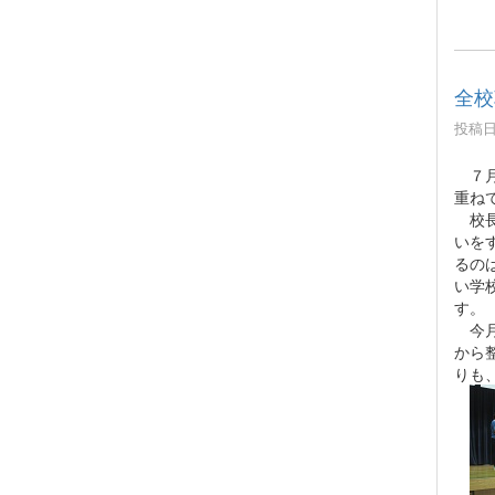
全校
投稿日時
７月
重ね
校長
いを
るの
い学
す。
今月
から
りも