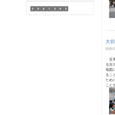
2
9
9
1
3
9
3
大切
投稿日時
災害
る吉
地図
るこ
ため
こと