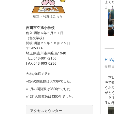
よく
え、
献立・写真はこちら
吉川市立旭小学校
創立 明治６年５月２７日
（郁文学校）
開校 明治２５年１０月２５日
〒
342-0006
埼玉県吉川市南広島1940
TEL.048-991-2156
PT
FAX.048-993-0236
投稿日時
大きな地図で見る
本日
※2月の閲覧数は3093件でした。
声で
うお
※1
月の閲覧数は3820件でした。
がと
※12月の閲覧数は4300件でした。
ＰＴ
生の
アクセスカウンター