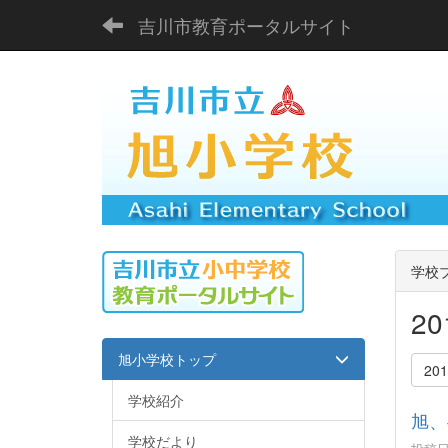
吉川市教育ポータルサイト
学校
2
旭小学校トップ
20
学校紹介
旭、
学校だより