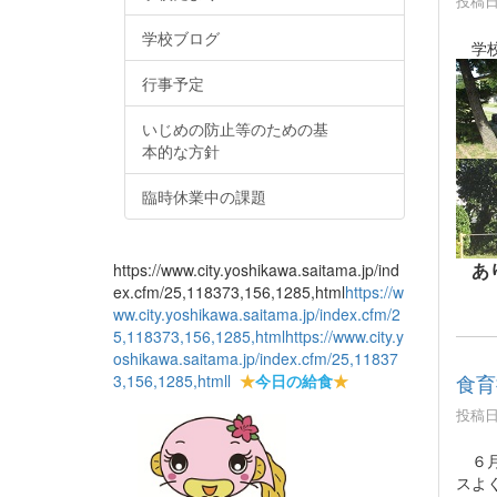
投稿日時
学校ブログ
学校
行事予定
いじめの防止等のための基
本的な方針
臨時休業中の課題
あ
https://www.city.yoshikawa.saitama.jp/ind
ex.cfm/25,118373,156,1285,html
https://w
ww.city.yoshikawa.saitama.jp/index.cfm/2
5,118373,156,1285,html
https://www.city.y
oshikawa.saitama.jp/index.cfm/25,11837
食育
3,156,1285,html
l
★
今日の給食
★
投稿日時
６月
スよ