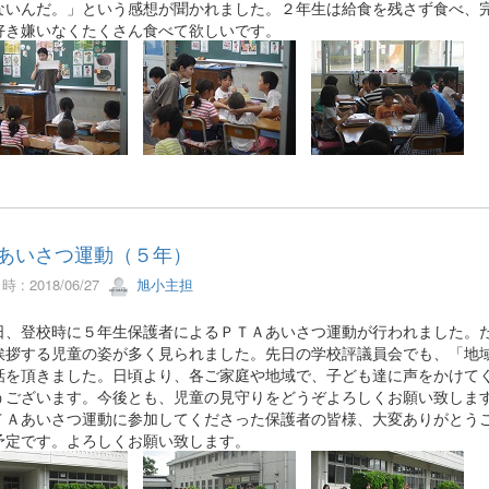
ないんだ。」という感想が聞かれました。２年生は給食を残さず食べ、
好き嫌いなくたくさん食べて欲しいです。
Aあいさつ運動（５年）
 : 2018/06/27
旭小主担
、登校時に５年生保護者によるＰＴＡあいさつ運動が行われました。た
挨拶する児童の姿が多く見られました。先日の学校評議員会でも、「地
話を頂きました。日頃より、各ご家庭や地域で、子ども達に声をかけて
うございます。今後とも、児童の見守りをどうぞよろしくお願い致しま
Ａあいさつ運動に参加してくださった保護者の皆様、大変ありがとうご
予定です。よろしくお願い致します。