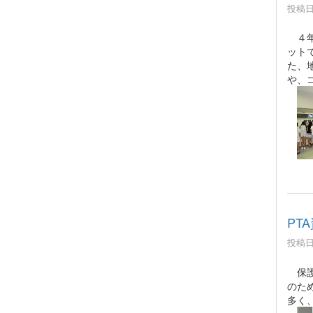
投稿日時
４年
ット
た、
や、
PT
投稿日時
保護
のた
多く