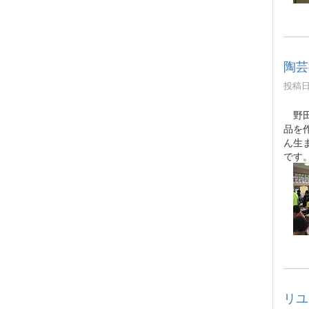
陶芸
投稿日時
野田
品を
ん生
です
リユ