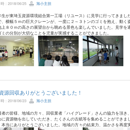
 : 2018/06/25
旭小主担
生が東埼玉資源環境組合第一工場（リユース）に見学に行ってきました
で、横幅５ｍの巨大クレーンが、一度に２～３トンのゴミを抱え、動く
地上８０ｍの高さの展望台から眺める景色も楽しんでいました。見学を
ゴミの分別が大切なことを児童が実感することができました。
A資源回収ありがとうございました！
 : 2018/06/23
旭小主担
者の皆様、地域の方々、回収業者「ハイグレード」さんの協力を頂き、
めに資源物を出していただき、たくさんの古紙等を集めることができま
、本当にありがとうございました。地域の方々の結束力、温かさを再度