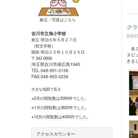
献立・写真はこちら
クラ
吉川市立旭小学校
投稿日時
創立 明治６年５月２７日
（郁文学校）
各ク
開校 明治２５年１０月２５日
タビ
〒
342-0006
きま
埼玉県吉川市南広島1940
TEL.048-991-2156
FAX.048-993-0236
大きな地図で見る
※2月の閲覧数は3093件でした。
※1
月の閲覧数は3820件でした。
※12月の閲覧数は4300件でした。
アクセスカウンター