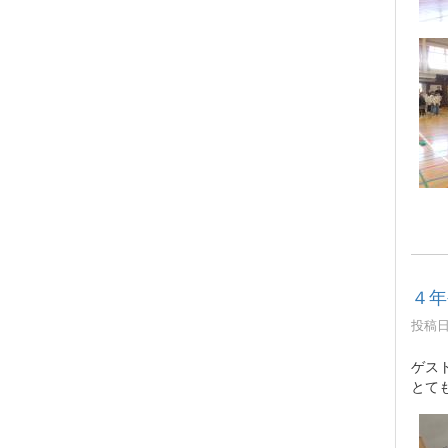
４年
投稿日時
ゲス
とて