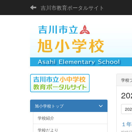
吉川市教育ポータルサイト
学校
2
旭小学校トップ
20
学校紹介
１年
学校だより