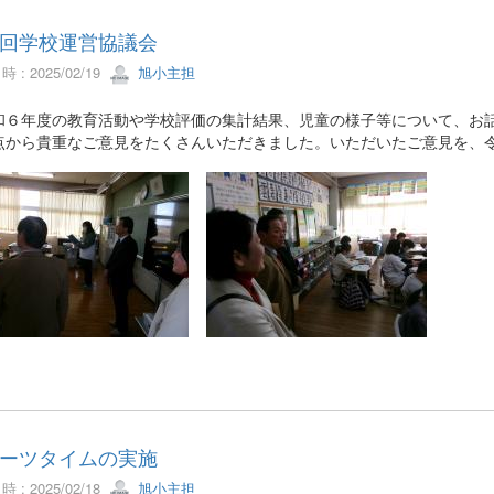
回学校運営協議会
 : 2025/02/19
旭小主担
６年度の教育活動や学校評価の集計結果、児童の様子等について、お話
点から貴重なご意見をたくさんいただきました。いただいたご意見を、
ーツタイムの実施
 : 2025/02/18
旭小主担