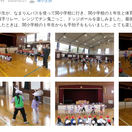
 : 2025/02/27
旭小主担
生が、なまりんバスを使って関小学校に行き、関小学校の１年生と体育
握手リレー、レンジでチン鬼ごっこ、ドッジボールを楽しみました。最
したときは、関小学校の１年生からも手拍子をもらいました。とても楽