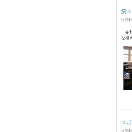
第３
投稿日時
令和
な視
スポ
投稿日時