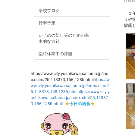
投稿日時
学校ブログ
１年
りや
行事予定
披露
いじめの防止等のための基
本的な方針
臨時休業中の課題
https://www.city.yoshikawa.saitama.jp/ind
ex.cfm/25,118373,156,1285,html
https://w
ww.city.yoshikawa.saitama.jp/index.cfm/2
5,118373,156,1285,html
https://www.city.y
oshikawa.saitama.jp/index.cfm/25,11837
3,156,1285,html
l
★
今日の給食
★