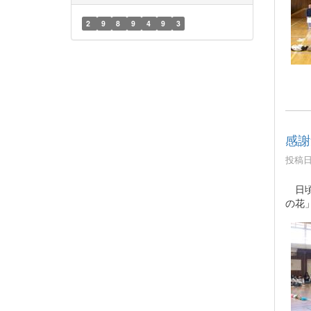
2
9
8
9
4
9
3
感謝
投稿日時
日頃
の花