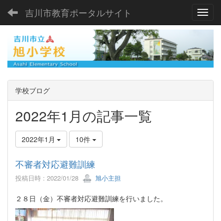
吉川市教育ポータルサイト
Toggl
学校ブログ
2022年1月の記事一覧
2022年1月
10件
不審者対応避難訓練
投稿日時 : 2022/01/28
旭小主担
２８日（金）不審者対応避難訓練を行いました。