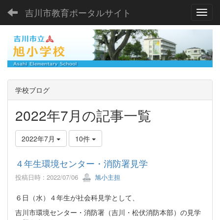
吉川市教育ポータルサイト
Toggl
学校ブログ
2022年7月の記事一覧
2022年7月
10件
４年生環境センター・消防署見学
投稿日時 : 2022/07/06
旭小主担
６日（水）４年生が社会科見学として、
吉川市環境センター・消防署（吉川・松伏消防本部）の見学