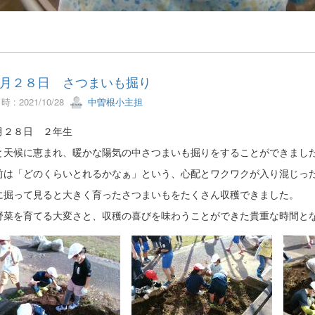
月２８日 さつまいも掘り
 : 2021/10/28
中曽根小主担
月２８日 ２年生
と天候に恵まれ、暖かな陽気の中さつまいも掘りをすることができまし
前は「どのくらいとれるかなぁ」という、心配とワクワクが入り混じっ
に掘って見ると大きく育ったさつまいもをたくさん収穫できました。
野菜を育てる大変さと、収穫の喜びを味わうことができた貴重な時間と