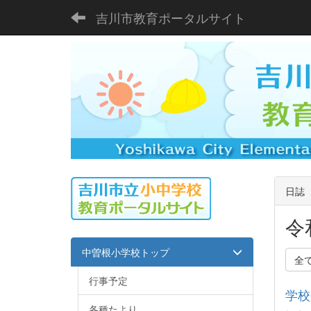
吉川市教育ポータルサイト
日誌
令
中曽根小学校トップ
全
行事予定
学校
各種たより