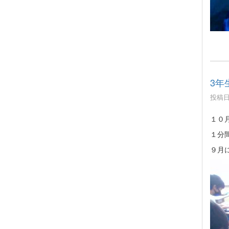
3年
投稿日時
１０
１分
９月