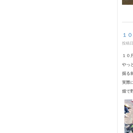
１０
投稿日時
１０
やっ
掘る
実際
畑で