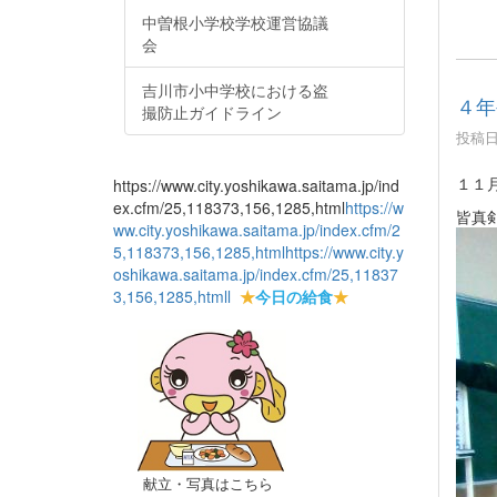
中曽根小学校学校運営協議
会
吉川市小中学校における盗
４年
撮防止ガイドライン
投稿日時
１１
https://www.city.yoshikawa.saitama.jp/ind
ex.cfm/25,118373,156,1285,html
https://w
皆真
ww.city.yoshikawa.saitama.jp/index.cfm/2
5,118373,156,1285,html
https://www.city.y
oshikawa.saitama.jp/index.cfm/25,11837
3,156,1285,html
l
★
今日の給食
★
献立・写真はこちら