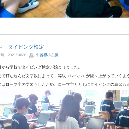
生 タイピング検定
 : 2021/10/28
中曽根小主担
月から学校でタイピング検定が始まりました。
間で打ち込んだ文字数によって、等級（レベル）が段々上がっていくよ
にはローマ字の学習もしたため、ローマ字とともにタイピングの練習も